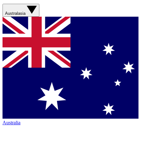
Australasia
Australia