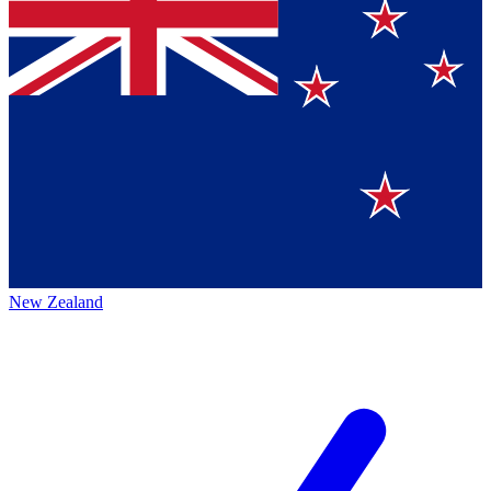
New Zealand