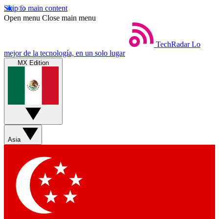
Skip to main content
Open menu
Close main menu
TechRadar
Lo
mejor de la tecnología, en un solo lugar
MX Edition
Asia