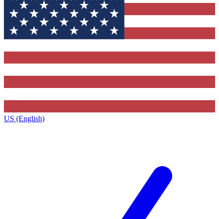
US (English)