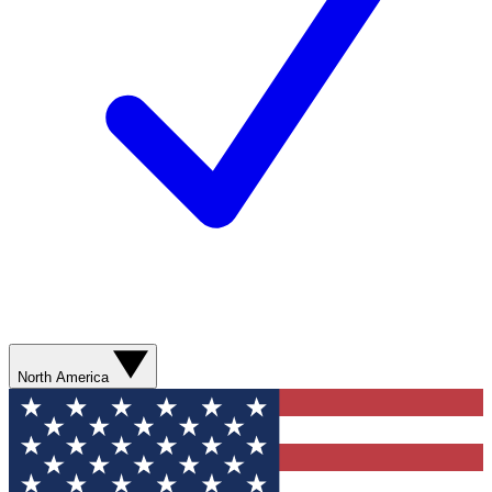
North America