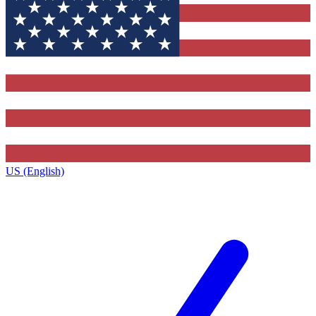
US (English)