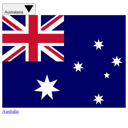
Australasia
Australia