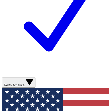
North America