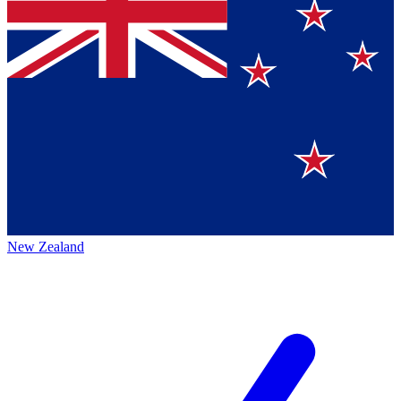
New Zealand