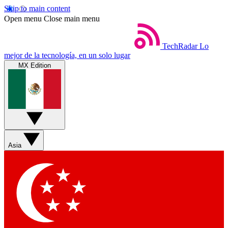
Skip to main content
Open menu
Close main menu
TechRadar
Lo
mejor de la tecnología, en un solo lugar
MX Edition
Asia