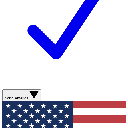
North America