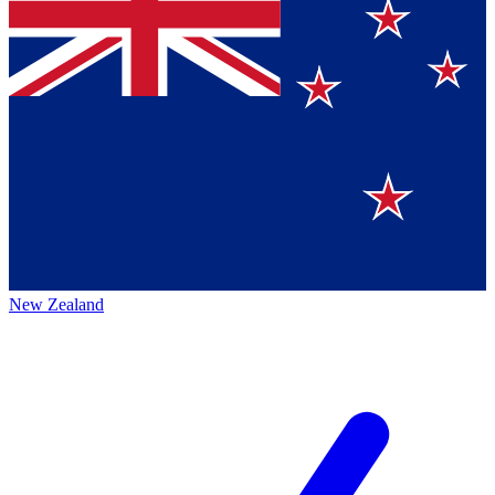
New Zealand