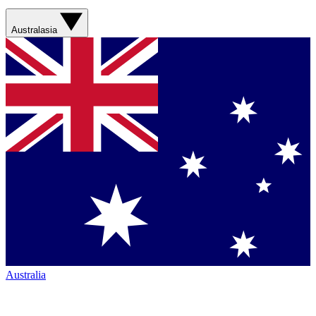
Australasia
Australia