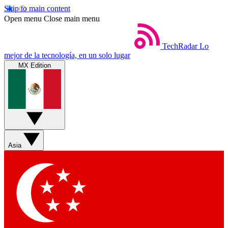
Skip to main content
Open menu
Close main menu
TechRadar
Lo
mejor de la tecnología, en un solo lugar
MX Edition
Asia