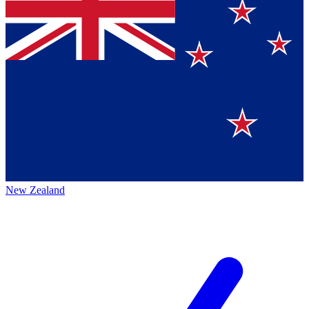
New Zealand