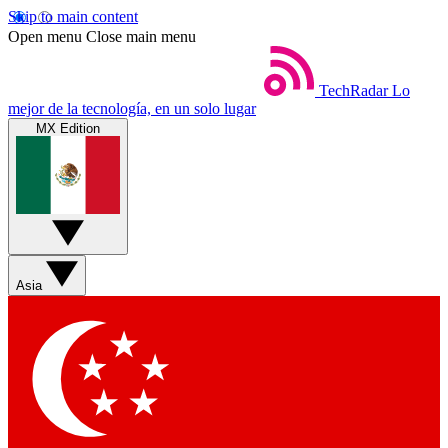
Skip to main content
Open menu
Close main menu
TechRadar
Lo
mejor de la tecnología, en un solo lugar
MX Edition
Asia