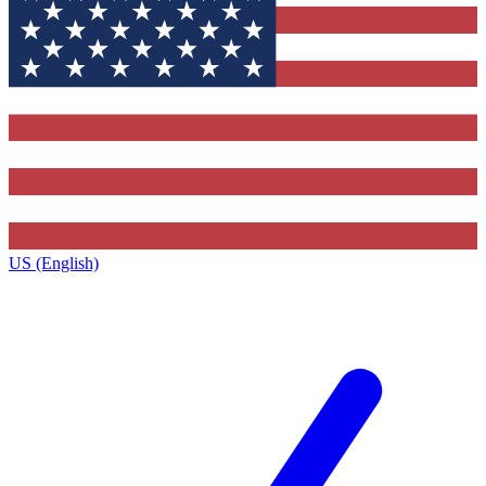
US (English)