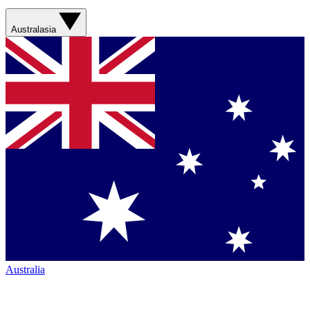
Australasia
Australia