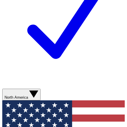
North America