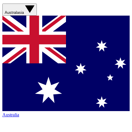
Australasia
Australia