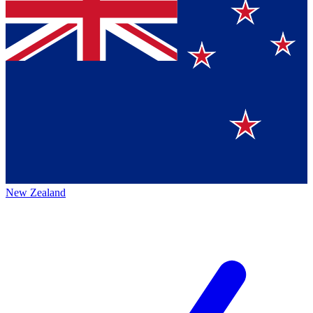
New Zealand