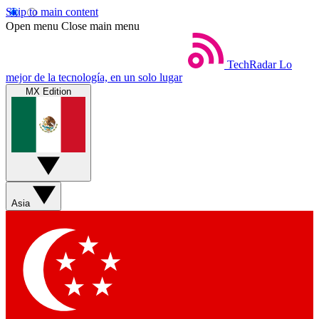
Skip to main content
Open menu
Close main menu
TechRadar
Lo
mejor de la tecnología, en un solo lugar
MX Edition
Asia