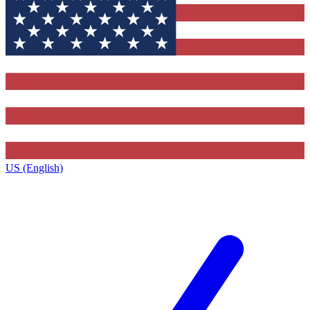
US (English)