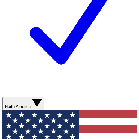
North America