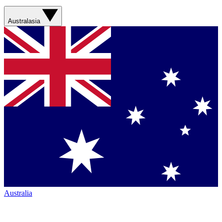
Australasia
Australia