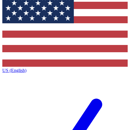
US (English)