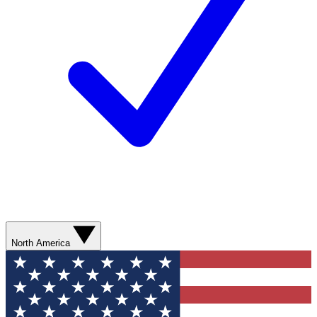
North America