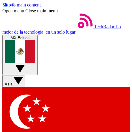
Skip to main content
Open menu
Close main menu
TechRadar
Lo
mejor de la tecnología, en un solo lugar
MX Edition
Asia