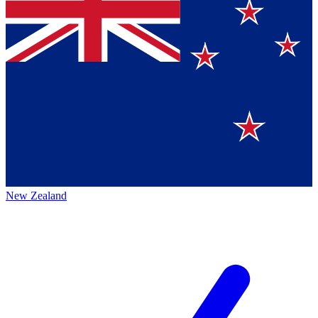
New Zealand