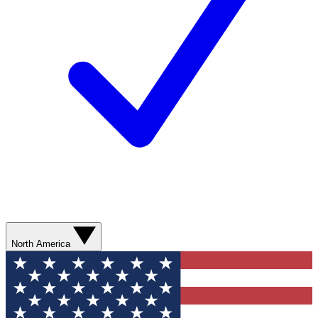
North America