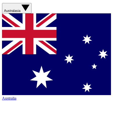
Australasia
Australia