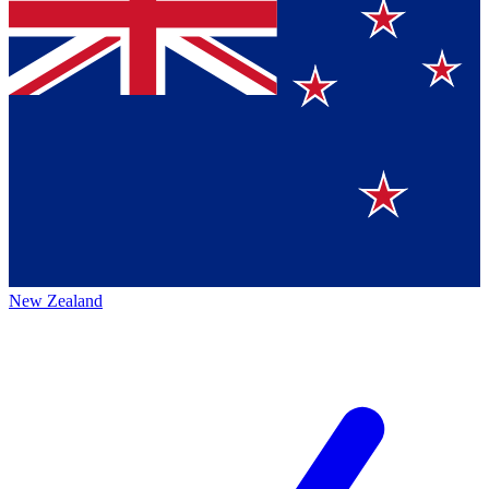
New Zealand