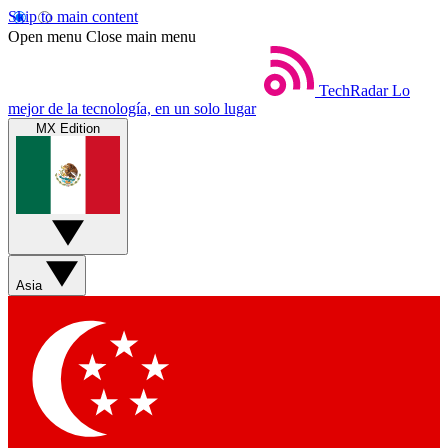
Skip to main content
Open menu
Close main menu
TechRadar
Lo
mejor de la tecnología, en un solo lugar
MX Edition
Asia