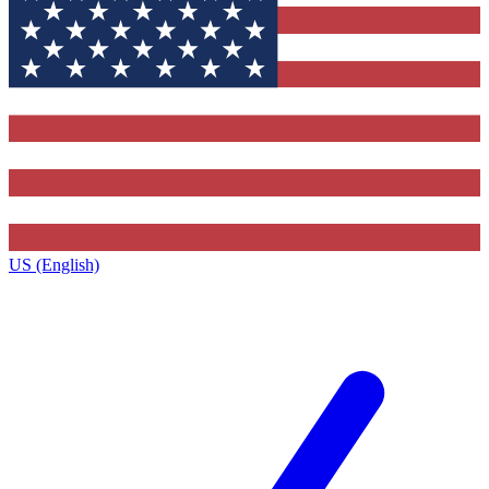
US (English)