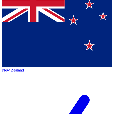
New Zealand