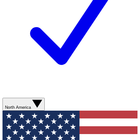
North America