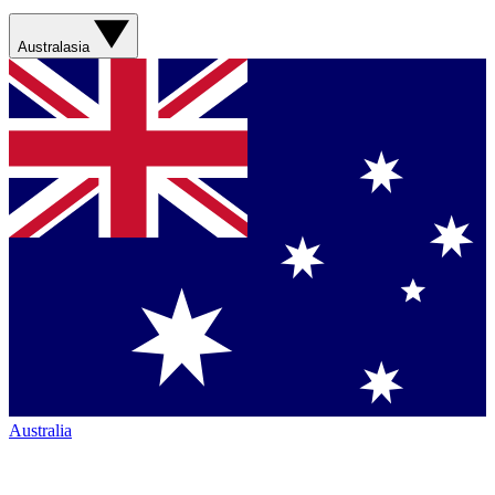
Australasia
Australia