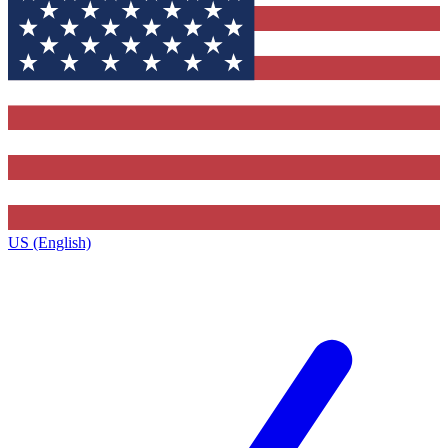
US (English)