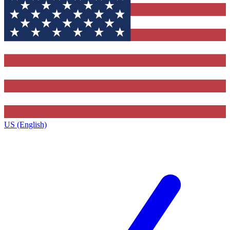
US (English)