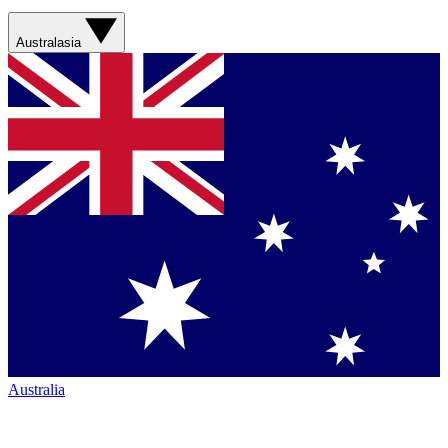
Australasia
Australia