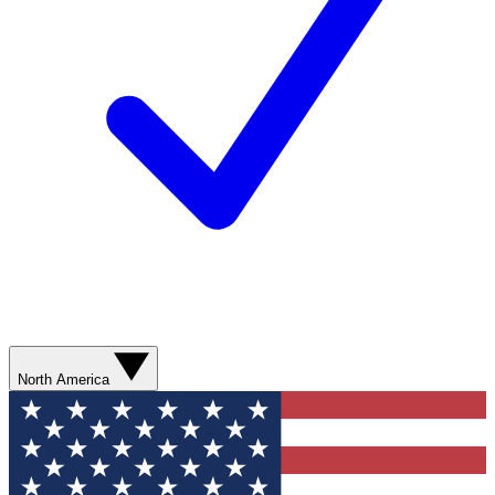
North America