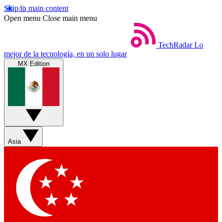
Skip to main content
Open menu
Close main menu
TechRadar
Lo
mejor de la tecnología, en un solo lugar
MX Edition
Asia