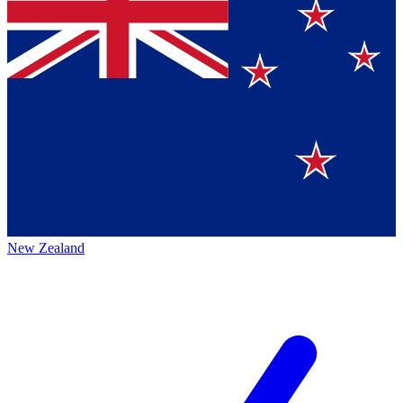
New Zealand