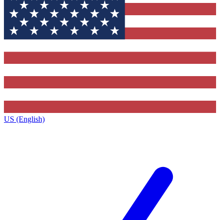
US (English)