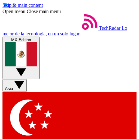
Skip to main content
Open menu
Close main menu
TechRadar
Lo
mejor de la tecnología, en un solo lugar
MX Edition
Asia