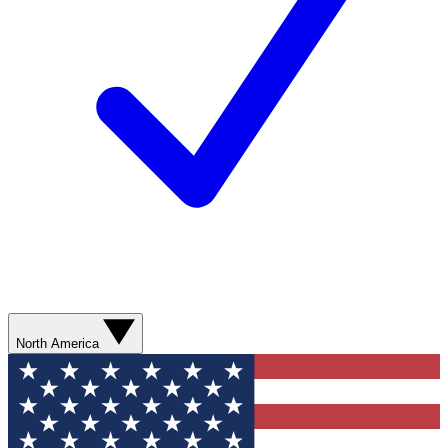
North America