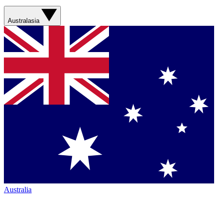
Australasia
Australia