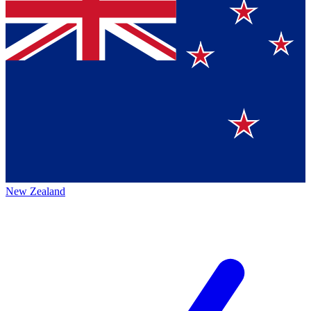
New Zealand