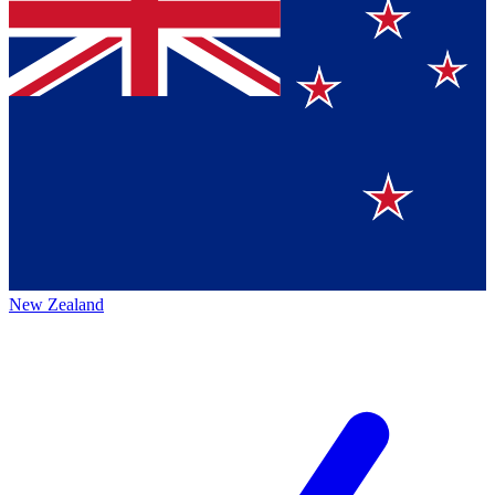
New Zealand