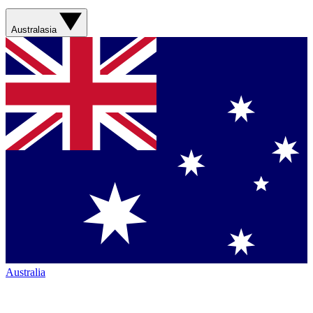
Australasia
Australia