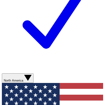
North America