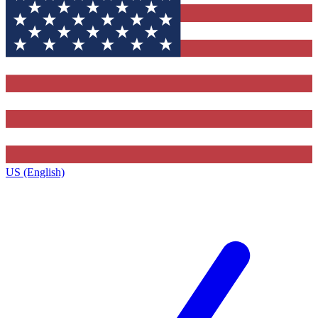
US (English)