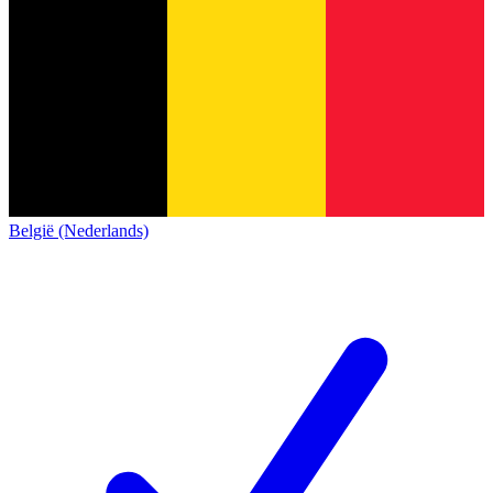
België (Nederlands)