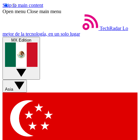
Skip to main content
Open menu
Close main menu
TechRadar
Lo
mejor de la tecnología, en un solo lugar
MX Edition
Asia