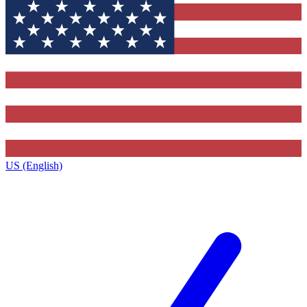
US (English)