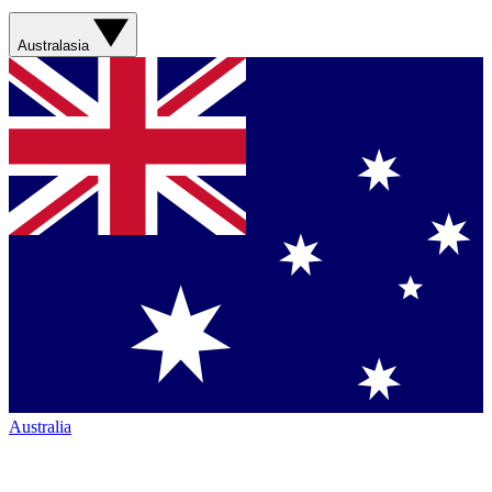
Australasia
Australia