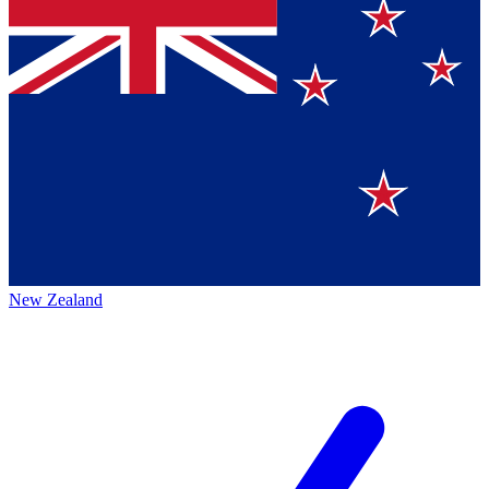
New Zealand