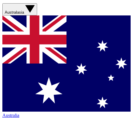
Australasia
Australia