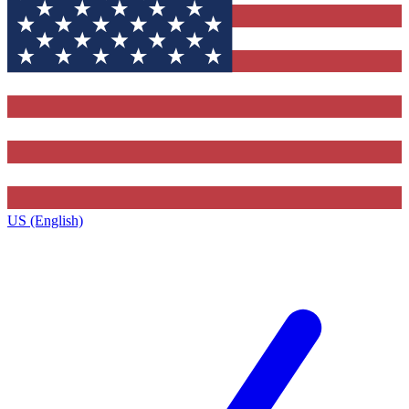
US (English)