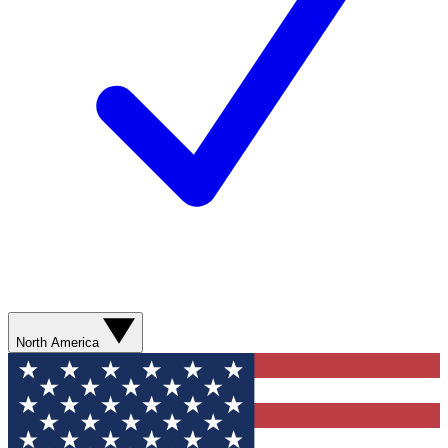
North America