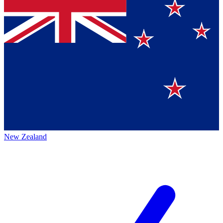
New Zealand