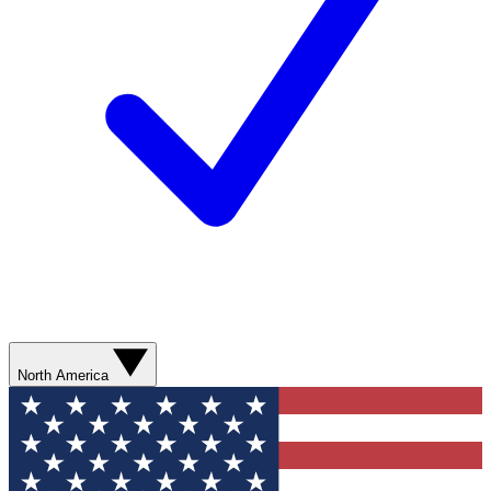
North America