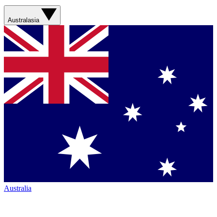
Australasia
Australia