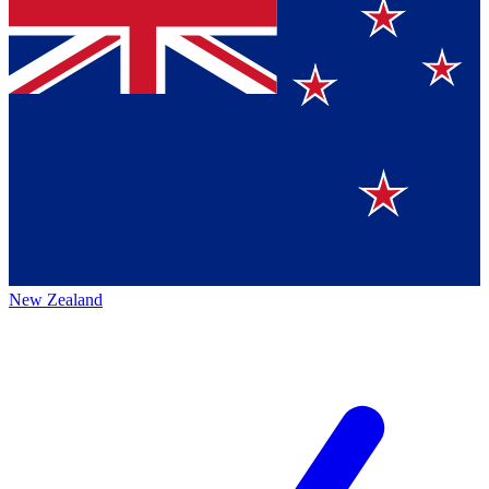
New Zealand