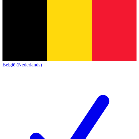
België (Nederlands)