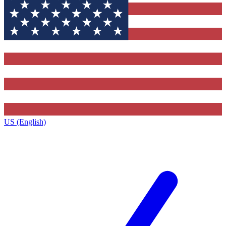
US (English)