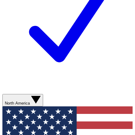
North America