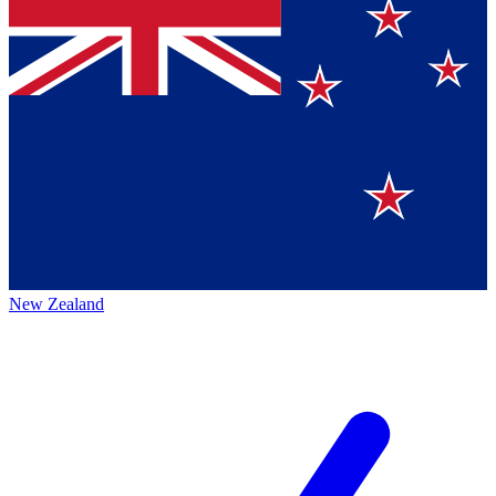
New Zealand