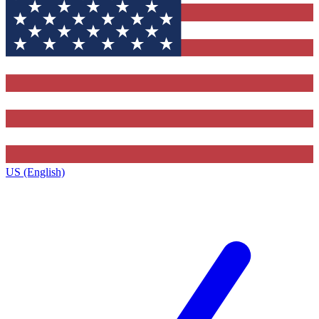
US (English)