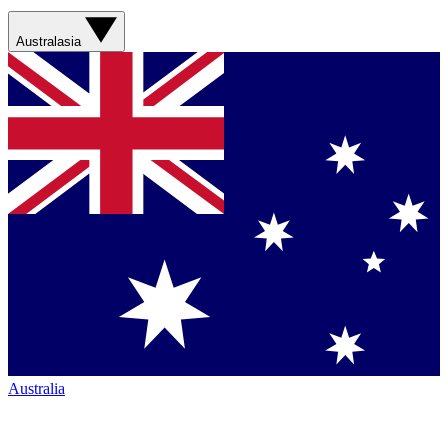
Australasia
Australia