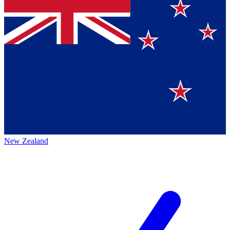
New Zealand