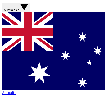
Australasia
Australia