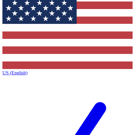
US (English)