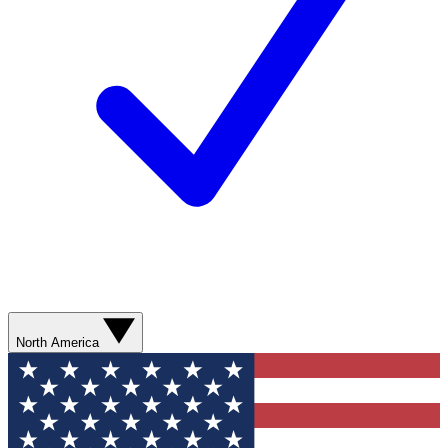
North America