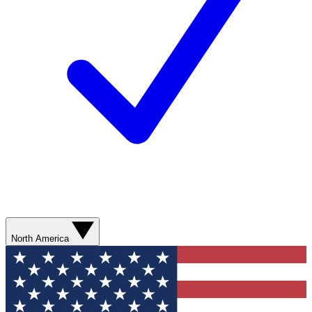
North America