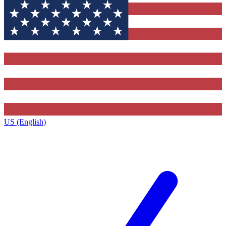
US (English)