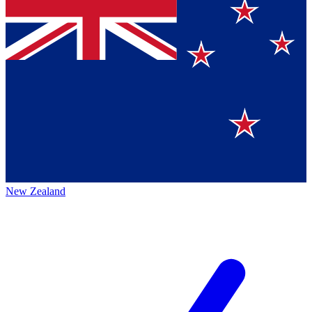
New Zealand