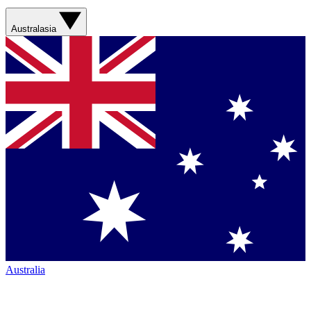
Australasia
Australia