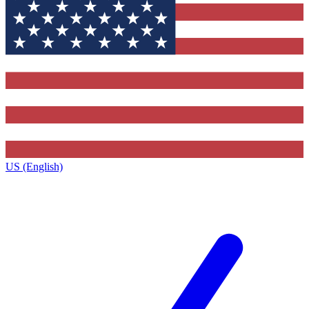
US (English)