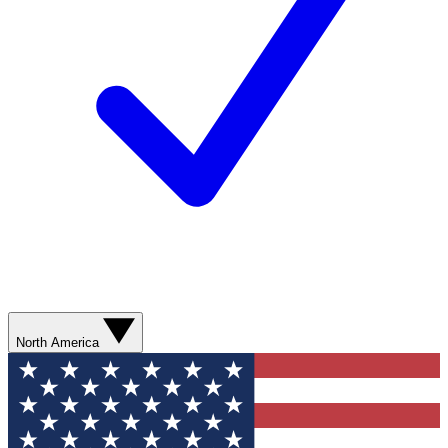
North America