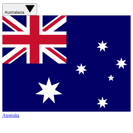
Australasia
Australia