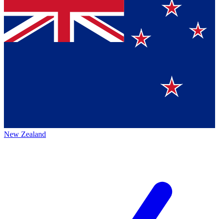
New Zealand