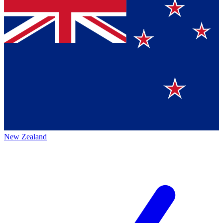
New Zealand