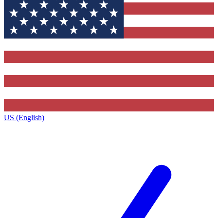
US (English)