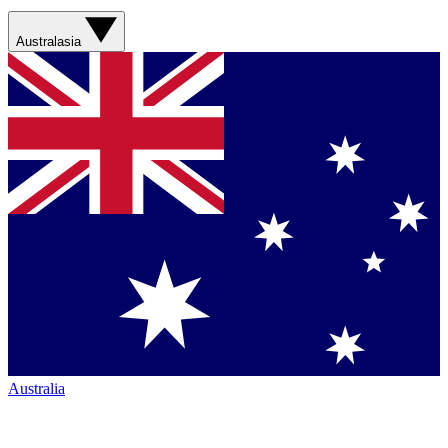
Australasia
Australia