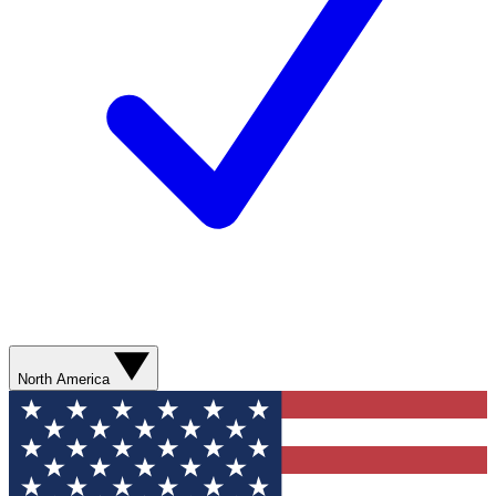
North America