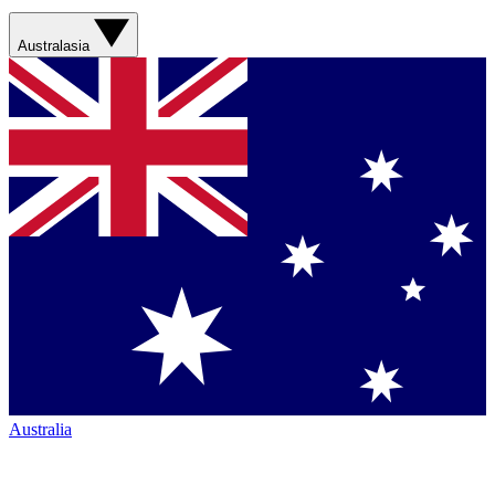
Australasia
Australia