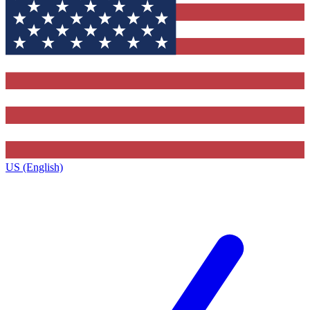
US (English)