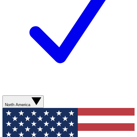
North America