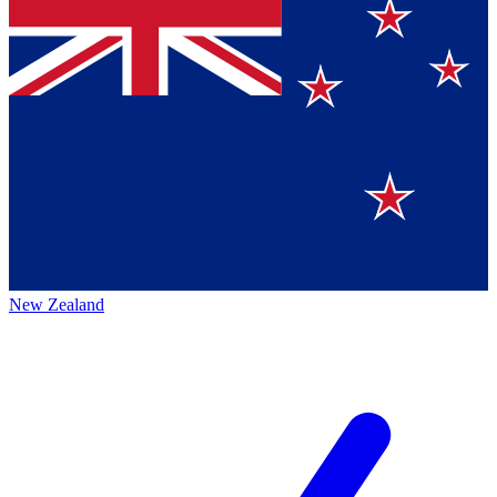
New Zealand