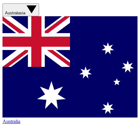
Australasia
Australia