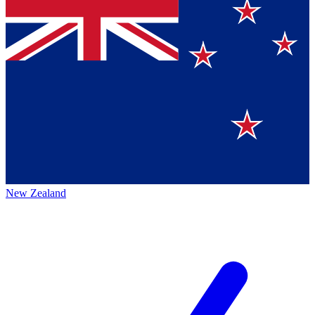
New Zealand