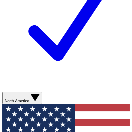
North America