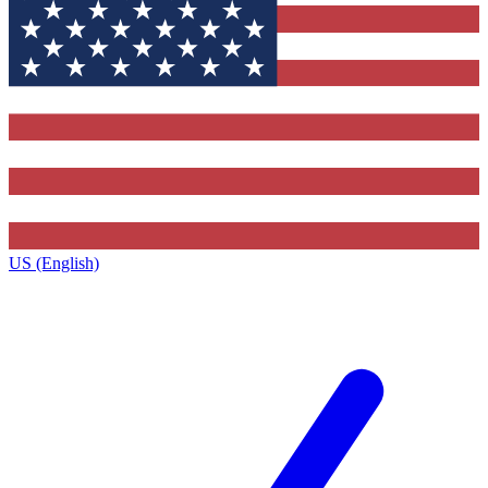
US (English)