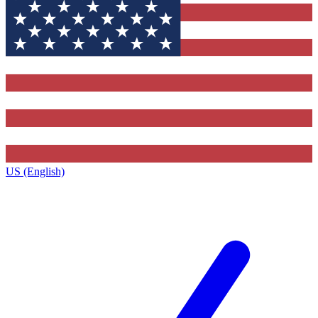
US (English)