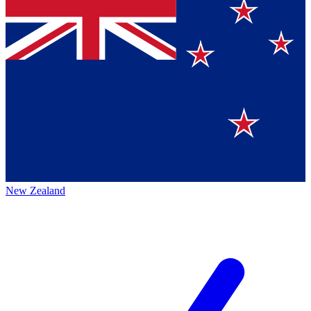
New Zealand