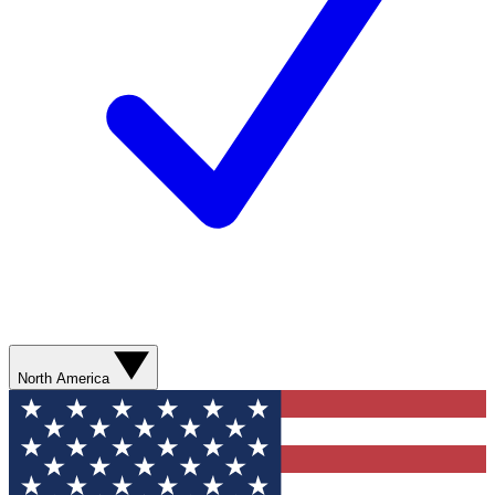
North America