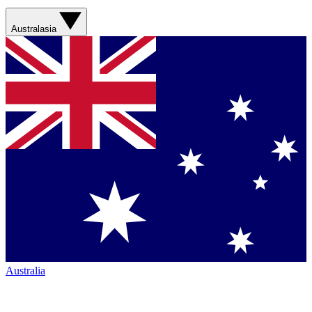
Australasia
Australia