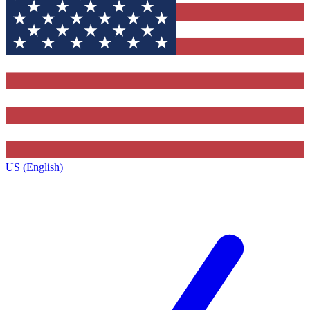
US (English)