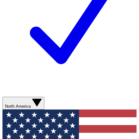
North America