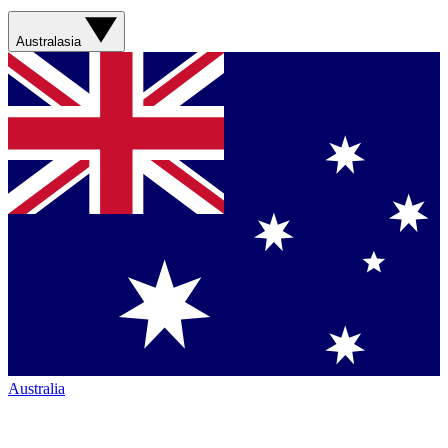
Australasia
Australia