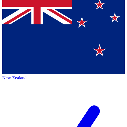
New Zealand