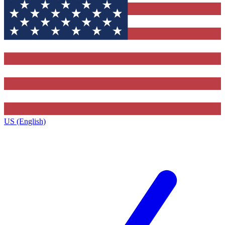
US (English)