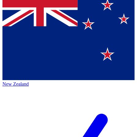
New Zealand