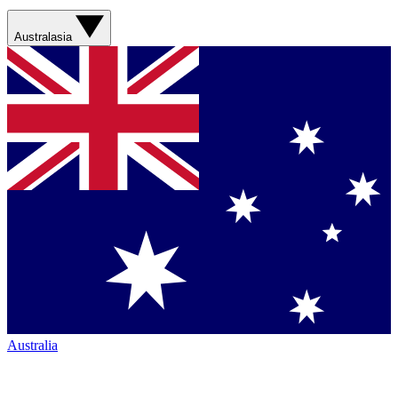
Australasia
Australia