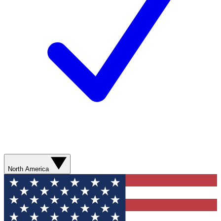
North America