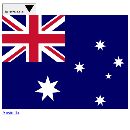
Australasia
Australia