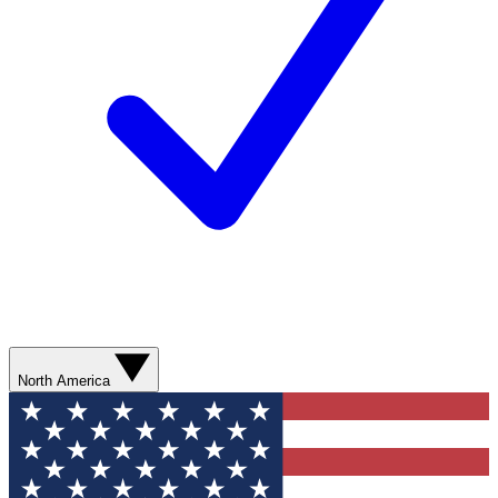
North America