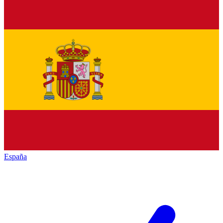
España