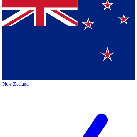
New Zealand