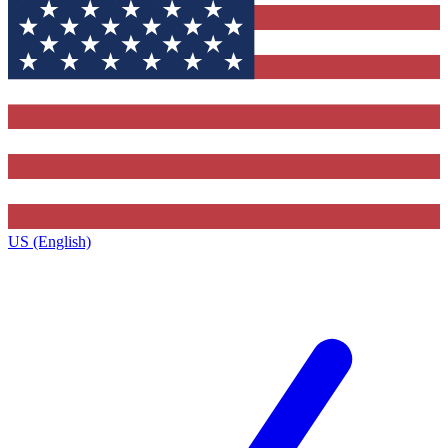
US (English)