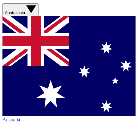
Australasia
Australia