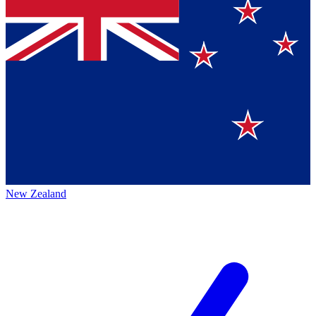
New Zealand