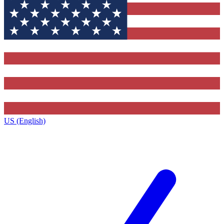
US (English)