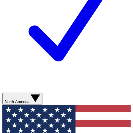
North America