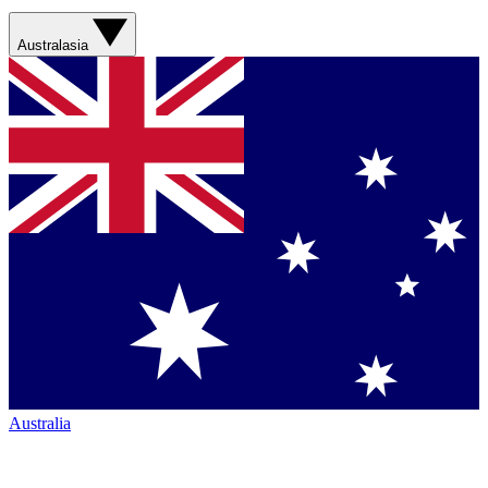
Australasia
Australia