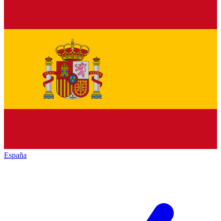
España