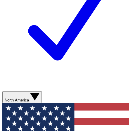
North America