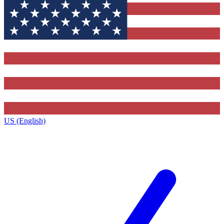
US (English)