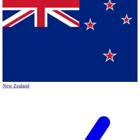
New Zealand