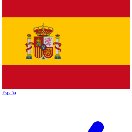
España