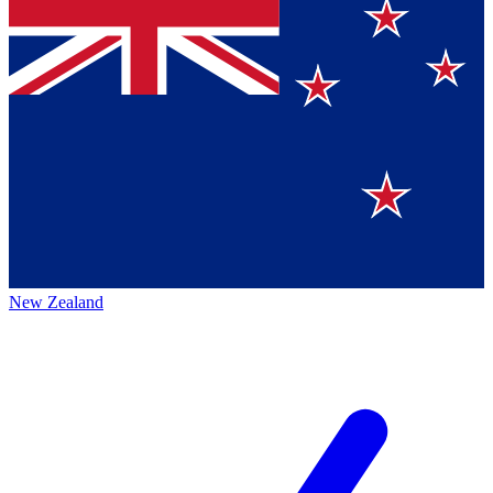
New Zealand