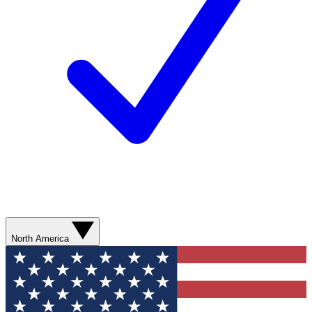
North America