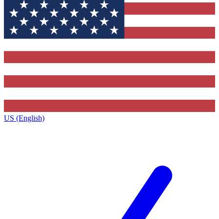
US (English)