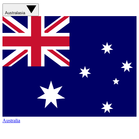
Australasia
Australia