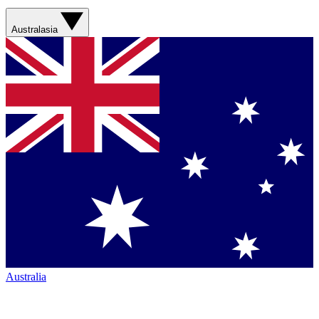
Australasia
Australia