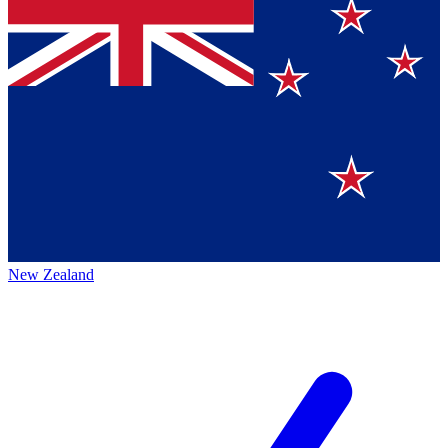
New Zealand