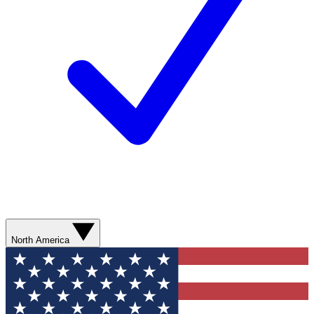
North America