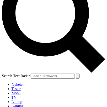
Search TechRadar
Nyheter
Tester
Mobil
TV
Laptop
Gaming