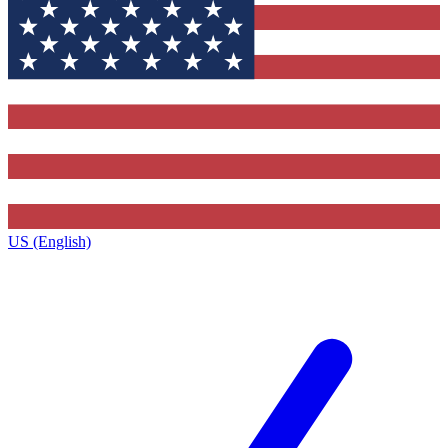
US (English)