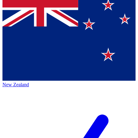
New Zealand