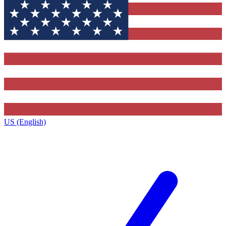
US (English)