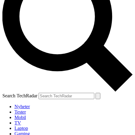
Search TechRadar
Nyheter
Tester
Mobil
TV
Laptop
Gaming