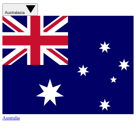
Australasia
Australia