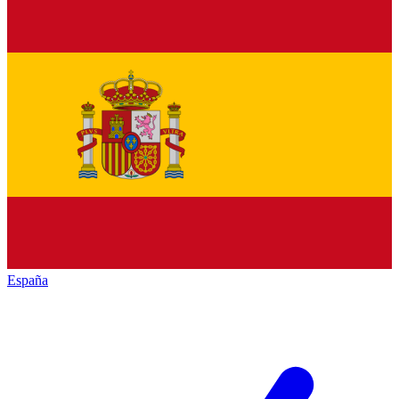
España