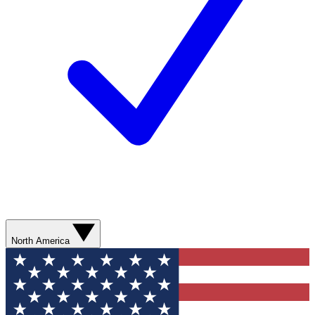
North America