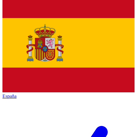
España