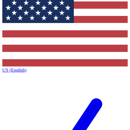
US (English)