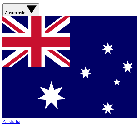
Australasia
Australia