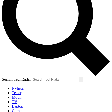
Search TechRadar
Nyheter
Tester
Mobil
TV
Laptop
Gaming