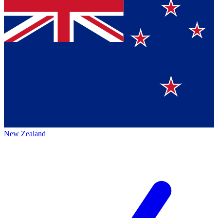
New Zealand