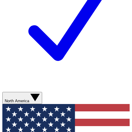
North America