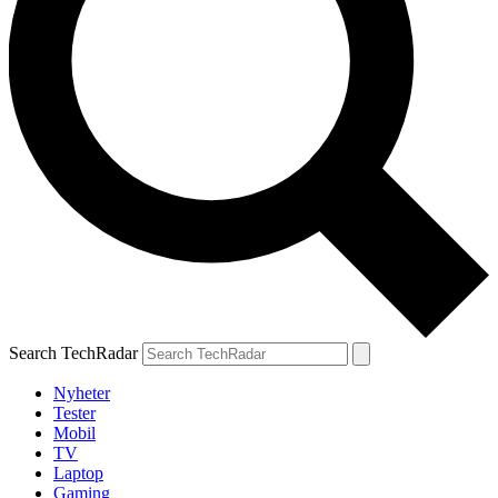
Search TechRadar
Nyheter
Tester
Mobil
TV
Laptop
Gaming