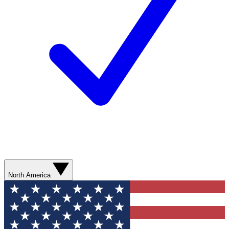
North America