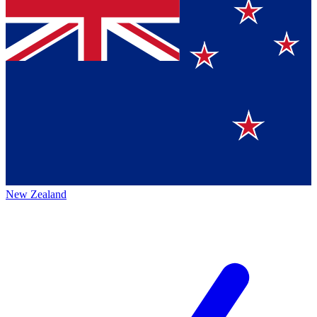
New Zealand