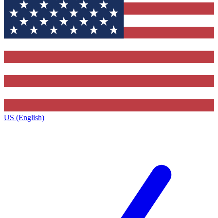
US (English)