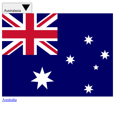
Australasia
Australia