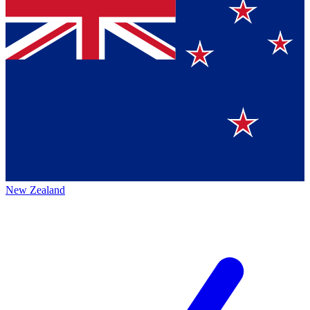
New Zealand