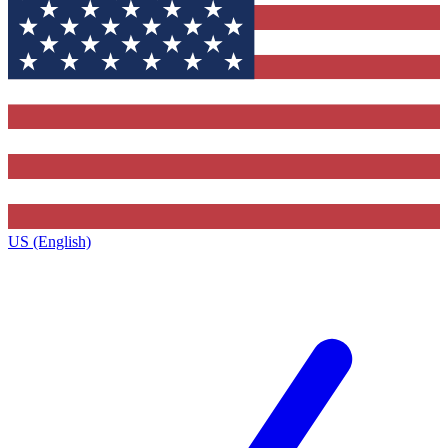
US (English)