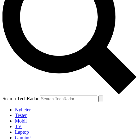
Search TechRadar
Nyheter
Tester
Mobil
TV
Laptop
Gaming