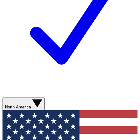
North America