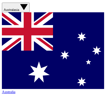
Australasia
Australia