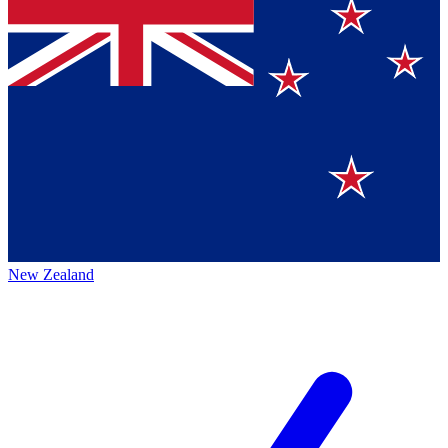
New Zealand