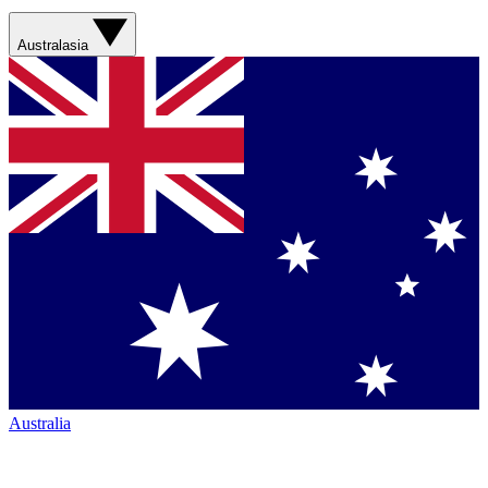
Australasia
Australia