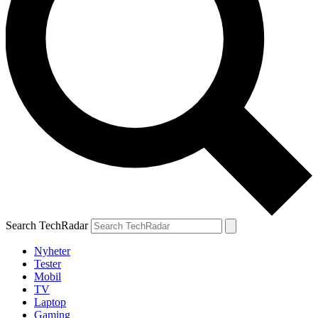
Search TechRadar
Nyheter
Tester
Mobil
TV
Laptop
Gaming