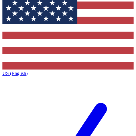
US (English)