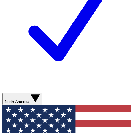
North America