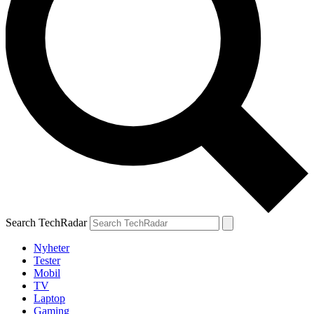
Search TechRadar
Nyheter
Tester
Mobil
TV
Laptop
Gaming