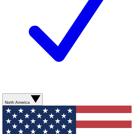
North America