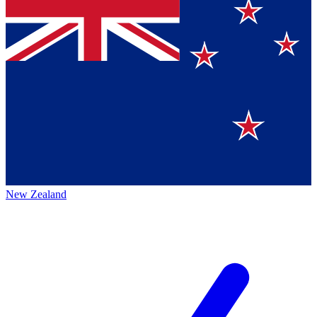
New Zealand