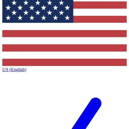
US (English)