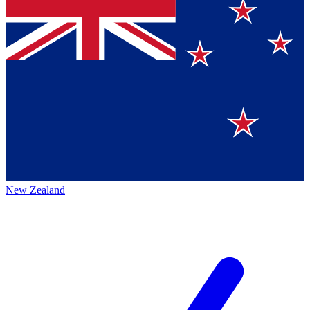
New Zealand