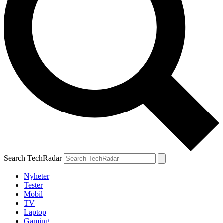
Search TechRadar
Nyheter
Tester
Mobil
TV
Laptop
Gaming