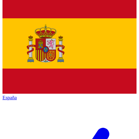
España