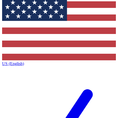
US (English)