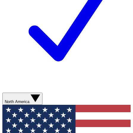
North America