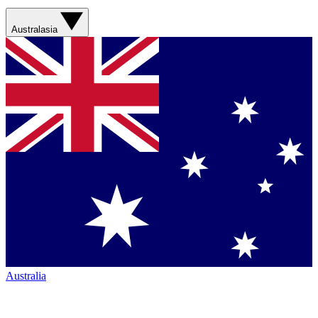
Australasia
Australia