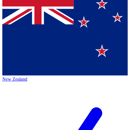
New Zealand