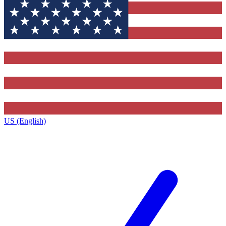
US (English)