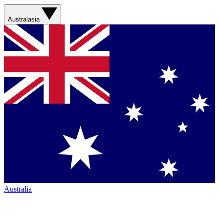
Australasia
Australia