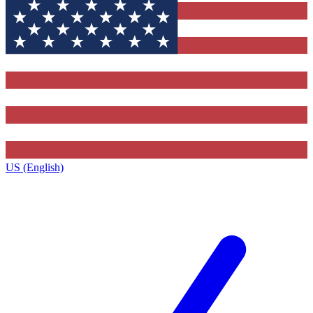
US (English)