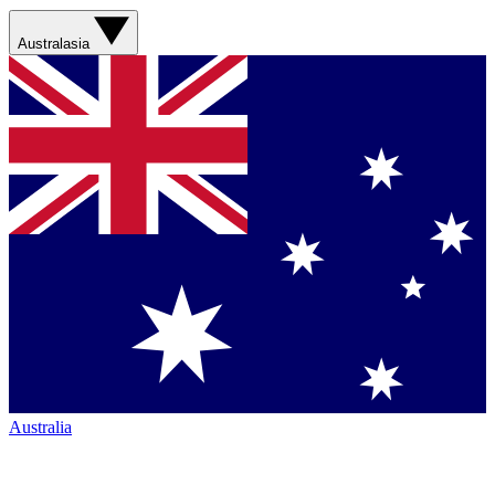
Australasia
Australia