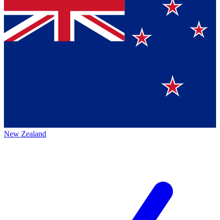
New Zealand