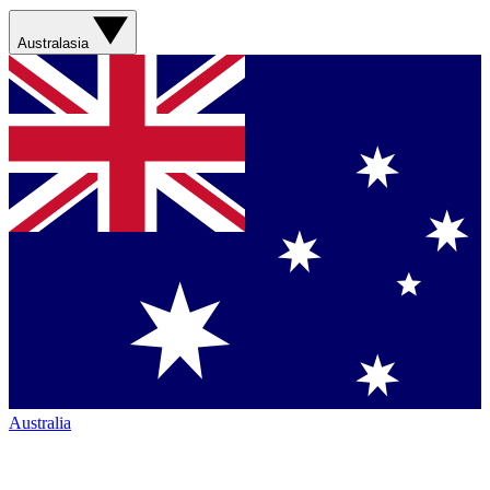
Australasia
Australia