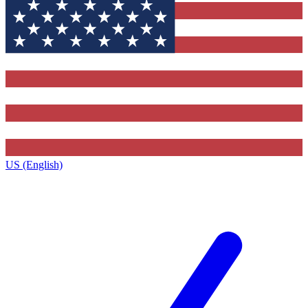
US (English)