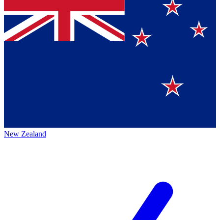
New Zealand