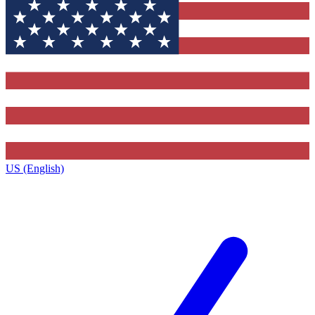
US (English)