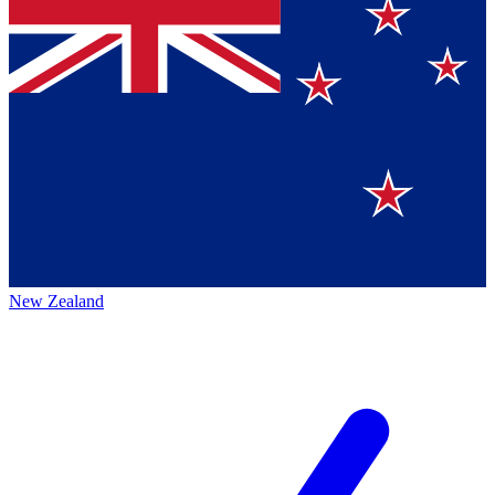
New Zealand