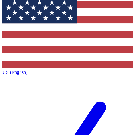
US (English)