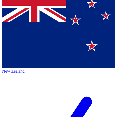
New Zealand