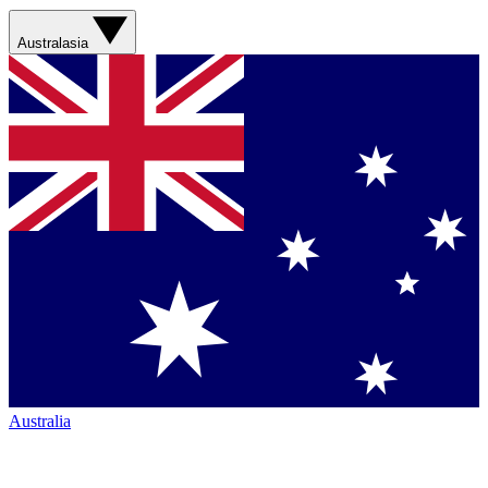
Australasia
Australia