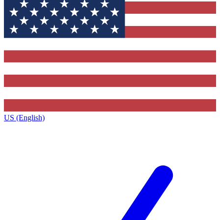
US (English)