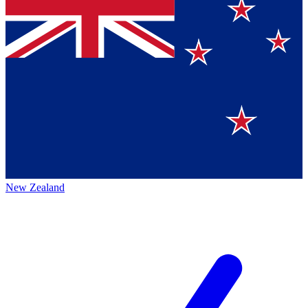
New Zealand