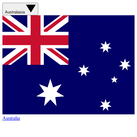
Australasia
Australia