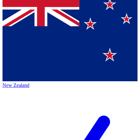
New Zealand