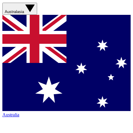
Australasia
Australia