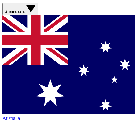
Australasia
Australia