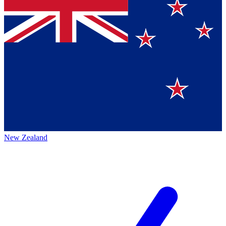
New Zealand