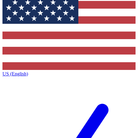
US (English)