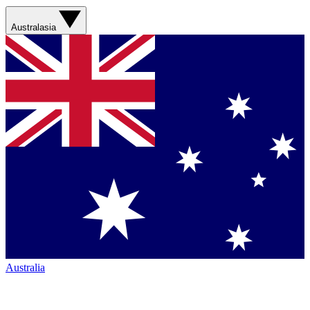
Australasia
Australia