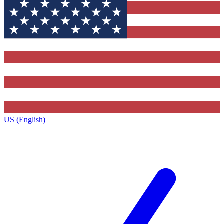
US (English)