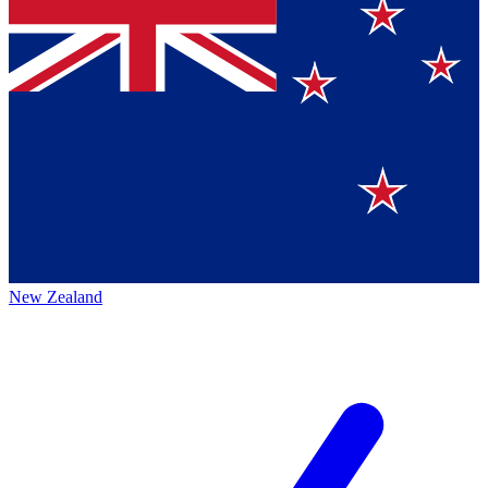
New Zealand