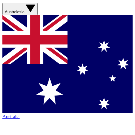
Australasia
Australia