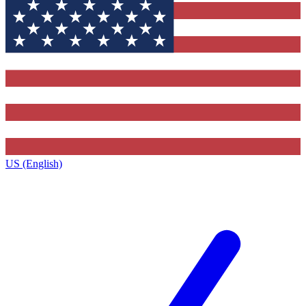
US (English)