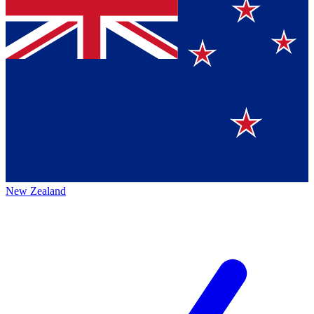
New Zealand