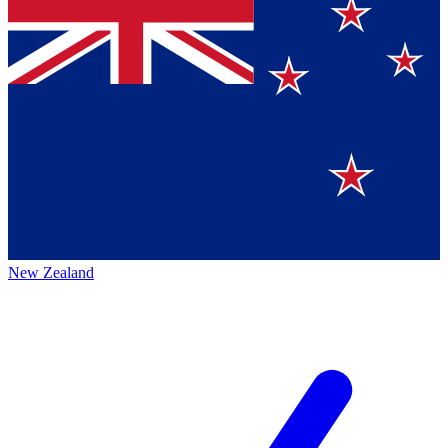
New Zealand