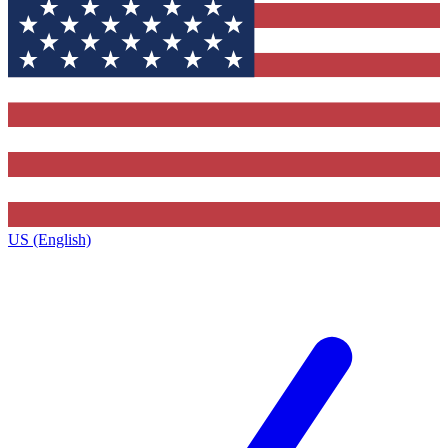
US (English)