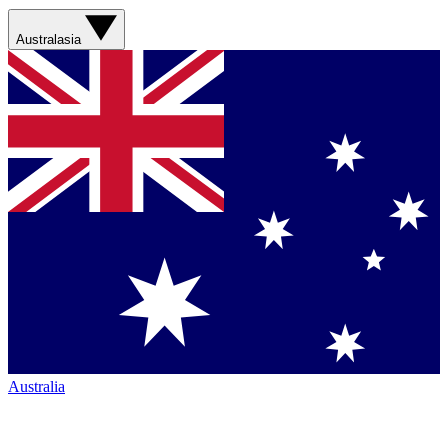
Australasia
Australia