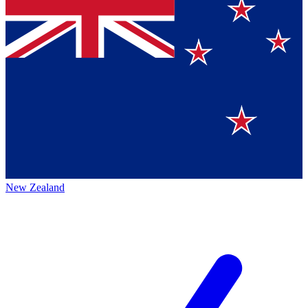
New Zealand