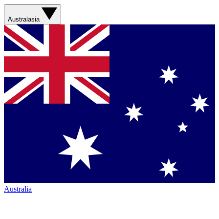
Australasia
Australia