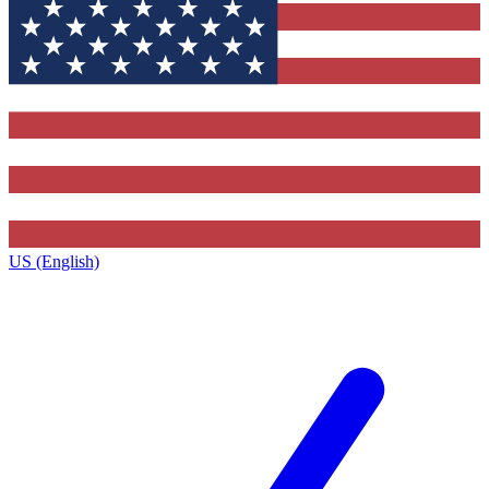
US (English)