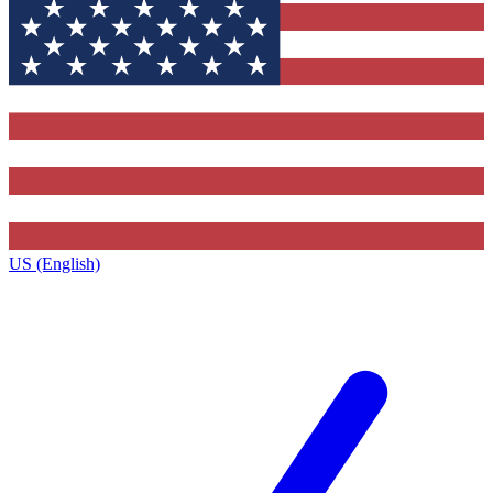
US (English)