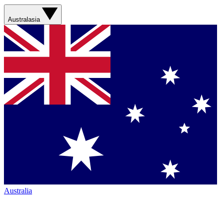
Australasia
Australia