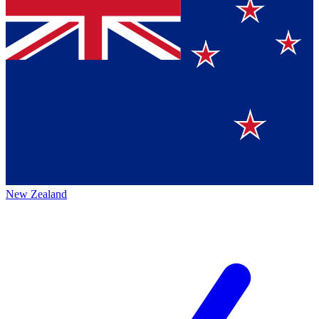
New Zealand