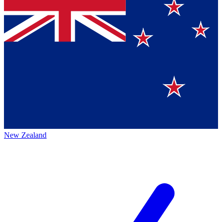
New Zealand