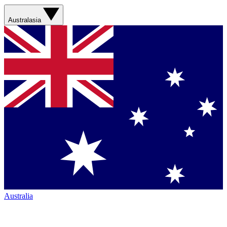
Australasia
Australia