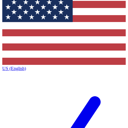
US (English)